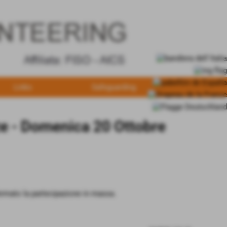
Links
Safeguarding
ze - Domenica 20 Ottobre
fermato la partecipazione in massa.