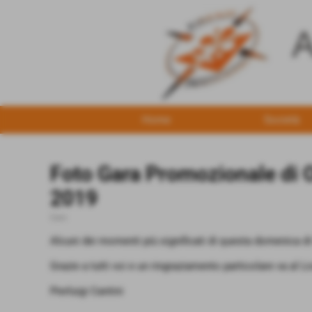
Home
Società
Foto Gara Promozionale di O
2019
Gare
Alcuni dei momenti più significati di questa domenica di
Grazie a tutti voi e un ringraziamento particolare va al
Pierluigi Cantini