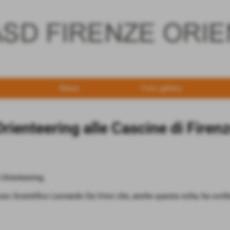
News
Foto gallery
rienteering alle Cascine di Firen
 Orienteering.
 Liceo Scientifico Leonardo Da Vinci che, anche questa volta, ha con